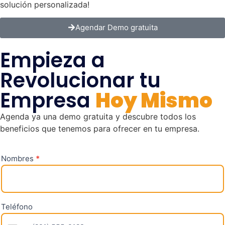
solución personalizada!
Agendar Demo gratuita
Empieza a
Revolucionar tu
Empresa
Hoy Mismo
Agenda ya una demo gratuita y descubre todos los
beneficios que tenemos para ofrecer en tu empresa.
Nombres
Si eres
*
Contacta
humano,
Domotica
deja
este
campo
en
Teléfono
blanco.